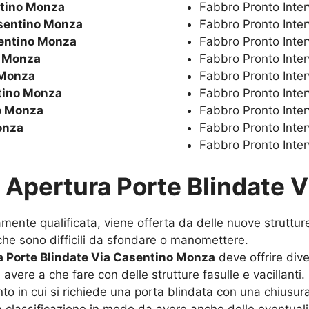
tino Monza
Fabbro Pronto Inte
sentino Monza
Fabbro Pronto Inte
entino Monza
Fabbro Pronto Inte
o Monza
Fabbro Pronto Int
 Monza
Fabbro Pronto Inte
tino Monza
Fabbro Pronto Inte
o Monza
Fabbro Pronto Inte
onza
Fabbro Pronto Inte
Fabbro Pronto Inte
u
Apertura Porte Blindate 
tamente qualificata, viene offerta da delle nuove strutt
he sono difficili da sfondare o manomettere.
a Porte Blindate Via Casentino Monza
deve offrire dive
 avere a che fare con delle strutture fasulle e vacillanti.
o in cui si richiede una porta blindata con una chiusur
a classificazione in modo da avere anche delle eventuali