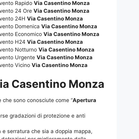
rvento Rapido
Via Casentino Monza
rvento 24 Ore
Via Casentino Monza
rvento 24H
Via Casentino Monza
ervento Domenica
Via Casentino Monza
rvento Economico
Via Casentino Monza
rvento H24
Via Casentino Monza
rvento Notturno
Via Casentino Monza
rvento Urgente
Via Casentino Monza
rvento Vicino
Via Casentino Monza
Via Casentino Monza
ure che sono conosciute come “
Apertura
rse gradazioni di protezione e anti
a e serratura che sia a doppia mappa,
 detrazioni per miglioramento della