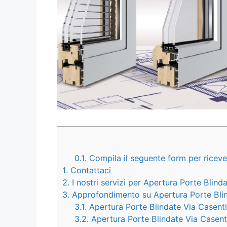
0.1.
Compila il seguente form per riceve
1.
Contattaci
2.
I nostri servizi per Apertura Porte Blin
3.
Approfondimento su Apertura Porte Bli
3.1.
Apertura Porte Blindate Via Casent
3.2.
Apertura Porte Blindate Via Casent