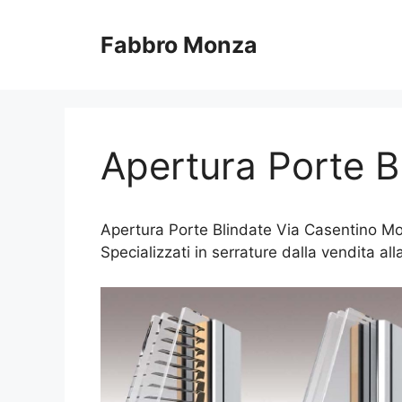
Vai
al
Fabbro Monza
contenuto
Apertura Porte B
Apertura Porte Blindate Via Casentino Mon
Specializzati in serrature dalla vendita al