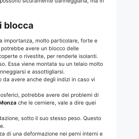
e possono sicuramente danneggiarla, ma in
i blocca
 importanza, molto particolare, forte e
a potrebbe avere un blocco delle
erte o rivestite, per renderle isolanti.
eso. Essa viene montata su un telaio molto
neggiarsi e assottigliarsi.
da avere anche degli indizi in caso vi
osferici, potrebbe avere dei problemi di
 Monza
che le cerniere, vale a dire quei
dazione, sotto il suo stesso peso. Questo
e.
za di una deformazione nei perni interni e