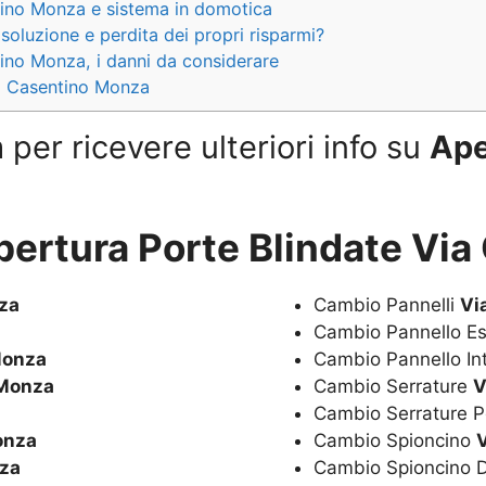
tino Monza e sistema in domotica
soluzione e perdita dei propri risparmi?
ino Monza, i danni da considerare
ia Casentino Monza
per ricevere ulteriori info su
Ape
pertura Porte Blindate Vi
za
Cambio Pannelli
Vi
Cambio Pannello E
Monza
Cambio Pannello In
 Monza
Cambio Serrature
V
Cambio Serrature P
onza
Cambio Spioncino
nza
Cambio Spioncino D