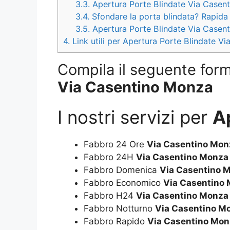
3.3.
Apertura Porte Blindate Via Casen
3.4.
Sfondare la porta blindata? Rapida 
3.5.
Apertura Porte Blindate Via Casent
4.
Link utili per Apertura Porte Blindate V
Compila il seguente form 
Via Casentino Monza
I nostri servizi per
A
Fabbro 24 Ore
Via Casentino Mon
Fabbro 24H
Via Casentino Monza
Fabbro Domenica
Via Casentino 
Fabbro Economico
Via Casentino
Fabbro H24
Via Casentino Monza
Fabbro Notturno
Via Casentino M
Fabbro Rapido
Via Casentino Mo