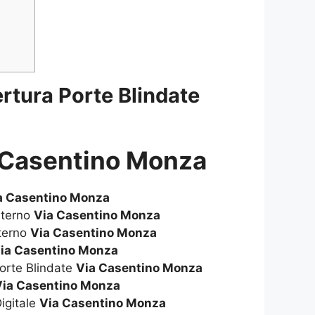
rtura Porte Blindate
a Casentino Monza
a Casentino Monza
sterno
Via Casentino Monza
terno
Via Casentino Monza
ia Casentino Monza
orte Blindate
Via Casentino Monza
Via Casentino Monza
igitale
Via Casentino Monza