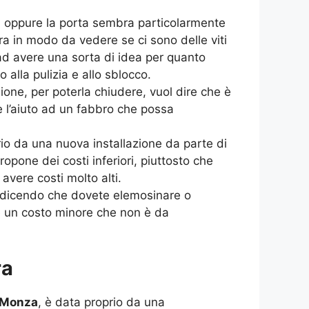
pa oppure la porta sembra particolarmente
a in modo da vedere se ci sono delle viti
ad avere una sorta di idea per quanto
alla pulizia e allo sblocco.
one, per poterla chiudere, vuol dire che è
 l’aiuto ad un fabbro che possa
io da una nuova installazione da parte di
opone dei costi inferiori, piuttosto che
avere costi molto alti.
o dicendo che dovete elemosinare o
e un costo minore che non è da
ra
o Monza
, è data proprio da una