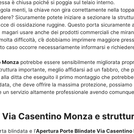
ssa è chiusa poiché si poggia sul telaio interno.
cigola menti, la chiave non gira correttamente nella top
re? Sicuramente potete iniziare a sezionare la struttur
racce di ossidazione ruggine. Questo porta sicuramente 
 magari usare anche dei prodotti commerciali che mirano 
olta difficoltà, c’è dobbiamo imprimere maggiore pressi
to caso occorre necessariamente informarsi e richiedere
o Monza
potrebbe essere sensibilmente migliorata propr
ruttura importante, meglio affidarsi ad un fabbro, che pr
 alla ditta che eseguito il primo montaggio che potrebbe 
ndata, che deve offrire la massima protezione, possiam
re un servizio altamente professionale avendo comunqu
 Via Casentino Monza e struttu
ta blindata e l’
Apertura Porte Blindate Via Casentin