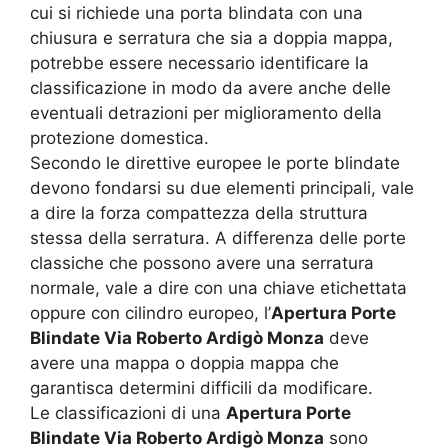
cui si richiede una porta blindata con una
chiusura e serratura che sia a doppia mappa,
potrebbe essere necessario identificare la
classificazione in modo da avere anche delle
eventuali detrazioni per miglioramento della
protezione domestica.
Secondo le direttive europee le porte blindate
devono fondarsi su due elementi principali, vale
a dire la forza compattezza della struttura
stessa della serratura. A differenza delle porte
classiche che possono avere una serratura
normale, vale a dire con una chiave etichettata
oppure con cilindro europeo, l’
Apertura Porte
Blindate Via Roberto Ardigò Monza
deve
avere una mappa o doppia mappa che
garantisca determini difficili da modificare.
Le classificazioni di una
Apertura Porte
Blindate Via Roberto Ardigò Monza
sono