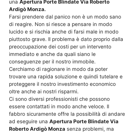
una
Apertura Porte Blindate Via Roberto
Ardigò Monza.
Farsi prendere dal panico non è un modo sano
di reagire. Non si riesce a pensare in modo
lucido e si rischia anche di farsi male in modo
piuttosto grave. Il problema è dato proprio dalla
preoccupazione dei costi per un intervento
immediato e anche da quali siano le
conseguenze per il nostro immobile.
Cerchiamo di ragionare in modo da poter
trovare una rapida soluzione e quindi tutelare e
proteggere il nostro investimento economico
oltre anche ai nostri risparmi.
Ci sono diversi professionisti che possono
essere contattati in modo anche veloce. Il
fabbro sicuramente offre la possibilità di andare
ad eseguire una
Apertura Porte Blindate Via
Roberto Ardigò Monza
senza problemi, ma