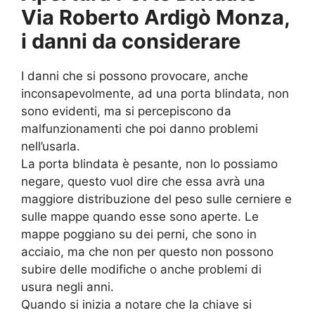
Via Roberto Ardigò Monza,
i danni da considerare
I danni che si possono provocare, anche
inconsapevolmente, ad una porta blindata, non
sono evidenti, ma si percepiscono da
malfunzionamenti che poi danno problemi
nell’usarla.
La porta blindata è pesante, non lo possiamo
negare, questo vuol dire che essa avrà una
maggiore distribuzione del peso sulle cerniere e
sulle mappe quando esse sono aperte. Le
mappe poggiano su dei perni, che sono in
acciaio, ma che non per questo non possono
subire delle modifiche o anche problemi di
usura negli anni.
Quando si inizia a notare che la chiave si