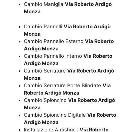
Cambio Maniglia
Via Roberto Ardigò
Monza
Cambio Pannelli
Via Roberto Ardigò
Monza
Cambio Pannello Esterno
Via Roberto
Ardigò Monza
Cambio Pannello Interno
Via Roberto
Ardigò Monza
Cambio Serrature
Via Roberto Ardigò
Monza
Cambio Serrature Porte Blindate
Via
Roberto Ardigò Monza
Cambio Spioncino
Via Roberto Ardigò
Monza
Cambio Spioncino Digitale
Via Roberto
Ardigò Monza
Installazione Antishock
Via Roberto