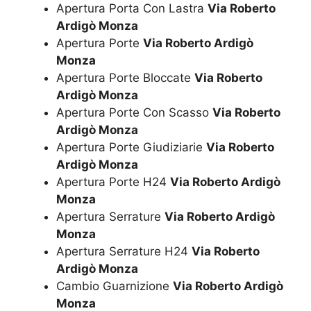
Apertura Porta Con Lastra
Via Roberto
Ardigò Monza
Apertura Porte
Via Roberto Ardigò
Monza
Apertura Porte Bloccate
Via Roberto
Ardigò Monza
Apertura Porte Con Scasso
Via Roberto
Ardigò Monza
Apertura Porte Giudiziarie
Via Roberto
Ardigò Monza
Apertura Porte H24
Via Roberto Ardigò
Monza
Apertura Serrature
Via Roberto Ardigò
Monza
Apertura Serrature H24
Via Roberto
Ardigò Monza
Cambio Guarnizione
Via Roberto Ardigò
Monza