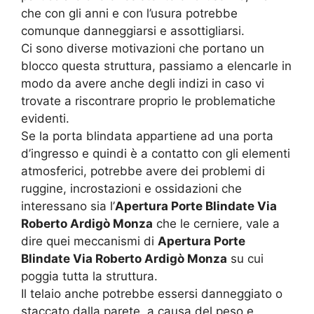
che con gli anni e con l’usura potrebbe
comunque danneggiarsi e assottigliarsi.
Ci sono diverse motivazioni che portano un
blocco questa struttura, passiamo a elencarle in
modo da avere anche degli indizi in caso vi
trovate a riscontrare proprio le problematiche
evidenti.
Se la porta blindata appartiene ad una porta
d’ingresso e quindi è a contatto con gli elementi
atmosferici, potrebbe avere dei problemi di
ruggine, incrostazioni e ossidazioni che
interessano sia l’
Apertura Porte Blindate Via
Roberto Ardigò Monza
che le cerniere, vale a
dire quei meccanismi di
Apertura Porte
Blindate Via Roberto Ardigò Monza
su cui
poggia tutta la struttura.
Il telaio anche potrebbe essersi danneggiato o
staccato dalla parete, a causa del peso e