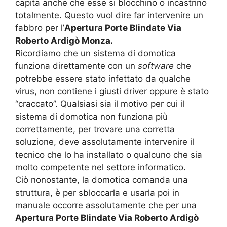
capita anche che esse si blocchino o incastrino
totalmente. Questo vuol dire far intervenire un
fabbro per l’
Apertura Porte Blindate Via
Roberto Ardigò Monza.
Ricordiamo che un sistema di domotica
funziona direttamente con un
software
che
potrebbe essere stato infettato da qualche
virus, non contiene i giusti driver oppure è stato
“craccato”. Qualsiasi sia il motivo per cui il
sistema di domotica non funziona più
correttamente, per trovare una corretta
soluzione, deve assolutamente intervenire il
tecnico che lo ha installato o qualcuno che sia
molto competente nel settore informatico.
Ciò nonostante, la domotica comanda una
struttura, è per sbloccarla e usarla poi in
manuale occorre assolutamente che per una
Apertura Porte Blindate Via Roberto Ardigò