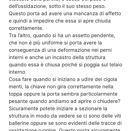
dell’ossidazione, sotto il suo stesso peso.
Questo porta ad avere una mancanza di affetto
e quindi a impedire che essa si apre chiuda
correttamente.
Tra l’altro, quando si ha un assetto pendente,
che non è più uniforme si porta avere la
conseguenza di una deformazione nei perni
interni e anche un incastro della struttura
quando essa è chiusa poiché si poggia sul telaio
interno.
Cosa fare quando si iniziano a udire dei cigola
menti, la chiave non gira correttamente nella
toppa oppure la porta sembra particolarmente
pesante quando andiamo ad aprire o chiudere?
Sicuramente potete iniziare a sezionare la
struttura in modo da vedere se ci sono delle viti
ballerine oppure se sono evidenti delle tracce di
ossidazione ruggine. Questo porta sicuramente