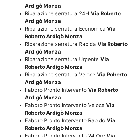
Ardigò Monza
Riparazione serratura 24H
Via Roberto
Ardigò Monza
Riparazione serratura Economica
Via
Roberto Ardigò Monza
Riparazione serratura Rapida
Via Roberto
Ardigò Monza
Riparazione serratura Urgente
Via
Roberto Ardigò Monza
Riparazione serratura Veloce
Via Roberto
Ardigò Monza
Fabbro Pronto Intervento
Via Roberto
Ardigò Monza
Fabbro Pronto Intervento Veloce
Via
Roberto Ardigò Monza
Fabbro Pronto Intervento Rapido
Via
Roberto Ardigò Monza
Fabbro Pronto Intervento 24 Ore
Via