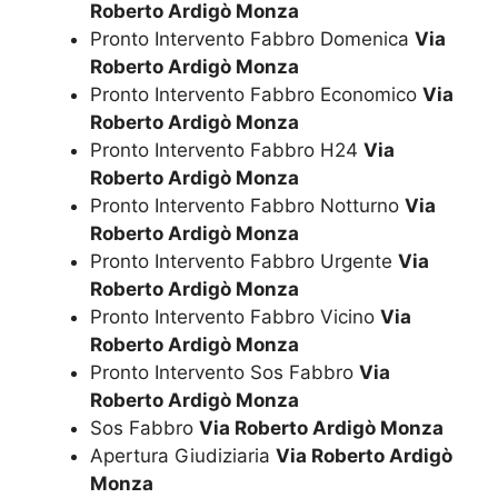
Roberto Ardigò Monza
Pronto Intervento Fabbro Domenica
Via
Roberto Ardigò Monza
Pronto Intervento Fabbro Economico
Via
Roberto Ardigò Monza
Pronto Intervento Fabbro H24
Via
Roberto Ardigò Monza
Pronto Intervento Fabbro Notturno
Via
Roberto Ardigò Monza
Pronto Intervento Fabbro Urgente
Via
Roberto Ardigò Monza
Pronto Intervento Fabbro Vicino
Via
Roberto Ardigò Monza
Pronto Intervento Sos Fabbro
Via
Roberto Ardigò Monza
Sos Fabbro
Via Roberto Ardigò Monza
Apertura Giudiziaria
Via Roberto Ardigò
Monza