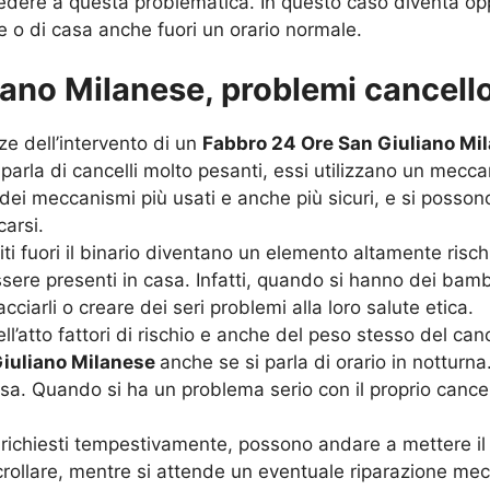
dere a questa problematica. In questo caso diventa oppor
 o di casa anche fuori un orario normale.
ano Milanese, problemi cancello
ze dell’intervento di un
Fabbro 24 Ore San Giuliano Mi
 parla di cancelli molto pesanti, essi utilizzano un mecc
i meccanismi più usati e anche più sicuri, e si possono, 
carsi.
i fuori il binario diventano un elemento altamente rischio
re presenti in casa. Infatti, quando si hanno dei bambi
ciarli o creare dei seri problemi alla loro salute etica.
’atto fattori di rischio e anche del peso stesso del canc
Giuliano Milanese
anche se si parla di orario in notturna
asa. Quando si ha un problema serio con il proprio cance
o richiesti tempestivamente, possono andare a mettere il
crollare, mentre si attende un eventuale riparazione me