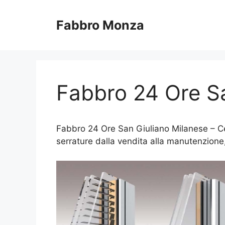
Vai
al
Fabbro Monza
contenuto
Fabbro 24 Ore Sa
Fabbro 24 Ore San Giuliano Milanese – Cerc
serrature dalla vendita alla manutenzione,