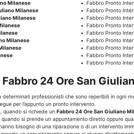
ano Milanese
Fabbro Pronto Inte
uliano Milanese
Fabbro Pronto Inte
liano Milanese
Fabbro Pronto Inte
Milanese
Fabbro Pronto Int
ilanese
Fabbro Pronto Inte
no Milanese
Fabbro Pronto Inte
Milanese
Fabbro Pronto Inte
anese
Fabbro Pronto Inte
Fabbro Pronto Inte
u
Fabbro 24 Ore San Giulia
a determinati professionisti che sono reperibili in ogni 
egue per l’appunto un pronto intervento.
 quando si richiede un
Fabbro 24 Ore San Giuliano Mi
no quando si prende un appuntamento diretto oppure quan
e hanno bisogno di una riparazione o di un intervento im
si prende un appuntamento oppure si giunge direttamente 