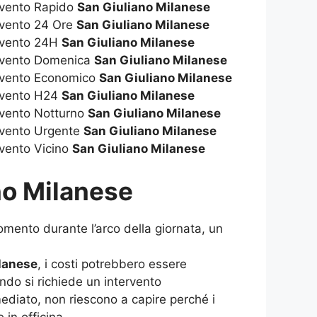
rvento Rapido
San Giuliano Milanese
rvento 24 Ore
San Giuliano Milanese
rvento 24H
San Giuliano Milanese
ervento Domenica
San Giuliano Milanese
rvento Economico
San Giuliano Milanese
rvento H24
San Giuliano Milanese
rvento Notturno
San Giuliano Milanese
rvento Urgente
San Giuliano Milanese
rvento Vicino
San Giuliano Milanese
no Milanese
momento durante l’arco della giornata, un
lanese
, i costi potrebbero essere
do si richiede un intervento
mediato, non riescono a capire perché i
in officina.