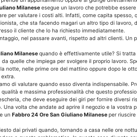
uliano Milanese
esegue un lavoro che potrebbe essere d
e per valutare i costi alti. Infatti, come capita spesso,
ionista, che sta facendo magari un altro tipo di lavoro,
sso il cliente che lo ha richiesto immediatamente.
taggio, nel passare avanti, rispetto ad altri clienti. Un 
uliano Milanese
quando è effettivamente utile? Si tratta
da quelle che impiega per svolgere il proprio lavoro. Sp
a notte, nelle prime ore del mattino oppure dopo le otto 
extra.
amo di valutare quando esso diventa indispensabile. Pr
ta qualità e massima professionalità che questo profession
heria, che deve eseguire dei giri per fornire diversi ris
. Una volta che andate ad aprire il negozio e la vostra p
re un
Fabbro 24 Ore San Giuliano Milanese
per riuscire
hiesto dai privati quando, tornando a casa nelle ore not