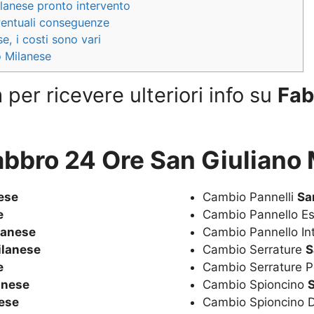
lanese pronto intervento
eventuali conseguenze
, i costi sono vari
o Milanese
per ricevere ulteriori info su
Fab
abbro 24 Ore San Giuliano
ese
Cambio Pannelli
Sa
e
Cambio Pannello E
lanese
Cambio Pannello In
ilanese
Cambio Serrature
S
e
Cambio Serrature P
anese
Cambio Spioncino
nese
Cambio Spioncino D