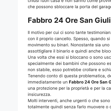
chiusi fuori casa e non sanno come provve
che possono sbloccare la porta del garage
Fabbro 24 Ore San Giuli
Il motivo per cui ci sono tante testimonian
con il proprio cancello. Spesso, quando si
movimento su binari. Nonostante sia uno de
assottigliare il binario e quindi anche bloc
Una volta che essi si bloccano o sono uscit
specialmente dei bambini che possono esse
non stabile, esso potrebbe crollare e schiac
Tenendo conto di questa problematica, dell
immediatamente un
Fabbro 24 Ore San 
una protezione per la proprietà e per la c
insicurezza.
Molti interventi, anche urgenti o che son
totalmente quindi senza farlo muovere o 