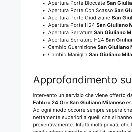
Apertura Porte Bloccate
San Giuli
Apertura Porte Con Scasso
San Gi
Apertura Porte Giudiziarie
San Giu
Apertura Porte H24
San Giuliano 
Apertura Serrature
San Giuliano M
Apertura Serrature H24
San Giulia
Cambio Guarnizione
San Giuliano 
Cambio Maniglia
San Giuliano Mil
Approfondimento s
Intervento un servizio che viene offerto d
Fabbro 24 Ore San Giuliano Milanese
es
Ad ogni modo occorre sempre sapere che,
nettamente superiori a quelli che si han
preventivamente. Infatti molti privati, ch
costi variano rispetto a quelli di quando 