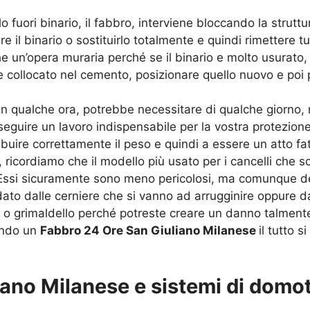
o fuori binario, il fabbro, interviene bloccando la strut
 il binario o sostituirlo totalmente e quindi rimettere tu
 un’opera muraria perché se il binario e molto usurato, 
 collocato nel cemento, posizionare quello nuovo e poi pas
e in qualche ora, potrebbe necessitare di qualche giorno
guire un lavoro indispensabile per la vostra protezione
uire correttamente il peso e quindi a essere un atto fatt
, ricordiamo che il modello più usato per i cancelli che
. Essi sicuramente sono meno pericolosi, ma comunque de
 dato dalle cerniere che si vanno ad arrugginire oppure 
 o grimaldello perché potreste creare un danno talmente
ando un
Fabbro 24 Ore San Giuliano Milanese
il tutto 
ano Milanese e sistemi di domo