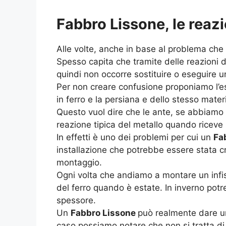
Fabbro Lissone, le reazi
Alle volte, anche in base al problema che
Spesso capita che tramite delle reazioni d
quindi non occorre sostituire o eseguire u
Per non creare confusione proponiamo l’es
in ferro e la persiana e dello stesso mat
Questo vuol dire che le ante, se abbiamo 
reazione tipica del metallo quando riceve 
In effetti è uno dei problemi per cui un
Fa
installazione che potrebbe essere stata c
montaggio.
Ogni volta che andiamo a montare un infis
del ferro quando è estate. In inverno pot
spessore.
Un
Fabbro Lissone
può realmente dare un
caso possiamo notare che non si tratta d