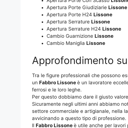
Apertura Porte Con Scasso
Lisson
Apertura Porte Giudiziarie
Lissone
Apertura Porte H24
Lissone
Apertura Serrature
Lissone
Apertura Serrature H24
Lissone
Cambio Guarnizione
Lissone
Cambio Maniglia
Lissone
Approfondimento s
Tra le figure professionali che possono es
un
Fabbro Lissone
è un lavoratore eccell
ferrosi e le loro leghe.
Per questo dobbiamo dare il giusto valor
Sicuramente negli ultimi anni abbiamo not
settore commerciale e artigianale, nella l
avvicinando a questo tipo di professione.
Il
Fabbro Lissone
è utile anche per lavori