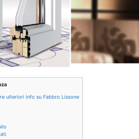
nza
e ulteriori info su Fabbro Lissone
llo
ati