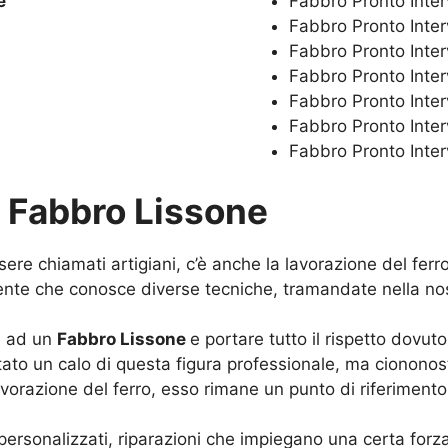
e
Fabbro Pronto Inte
Fabbro Pronto Int
Fabbro Pronto Inte
Fabbro Pronto Inte
Fabbro Pronto Inte
Fabbro Pronto Inte
Fabbro Pronto Inte
u
Fabbro Lissone
sere chiamati artigiani, c’è anche la lavorazione del fe
ente che conosce diverse tecniche, tramandate nella nostr
e ad un
Fabbro Lissone
e portare tutto il rispetto dovut
ato un calo di questa figura professionale, ma ciononos
avorazione del ferro, esso rimane un punto di riferimento
 personalizzati, riparazioni che impiegano una certa for