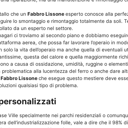
tallo che un
Fabbro Lissone
esperto conosce alla perfe
eguire lo smontaggio e rimontaggio totalmente da soli. 
llato da un esperto nel settore.
 magari ci troviamo al secondo piano e dobbiamo eseguir
aforma aerea, che possa far lavorare l’operaio in modo 
on solo la vita dell’operaio ma anche quella di eventuali u
antissime, questa del calore e quella maggiormente ric
ono a causa di ossidazione, umidità, ruggine o elementi 
 problematica alla lucentezza del ferro o anche dare altr
n
Fabbro Lissone
che esegue questo mestiere deve ess
uzioni qualsiasi tipo di problema.
 personalizzati
se Ville specialmente nei parchi residenziali o comunque
’era dell’industrializzazione folle, vale a dire che il 98%