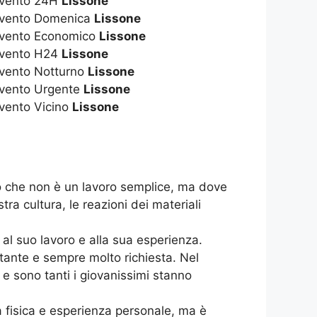
rvento 24H
Lissone
ervento Domenica
Lissone
rvento Economico
Lissone
rvento H24
Lissone
rvento Notturno
Lissone
rvento Urgente
Lissone
rvento Vicino
Lissone
rro che non è un lavoro semplice, ma dove
a cultura, le reazioni dei materiali
o al suo lavoro e alla sua esperienza.
tante e sempre molto richiesta. Nel
 e sono tanti i giovanissimi stanno
za fisica e esperienza personale, ma è