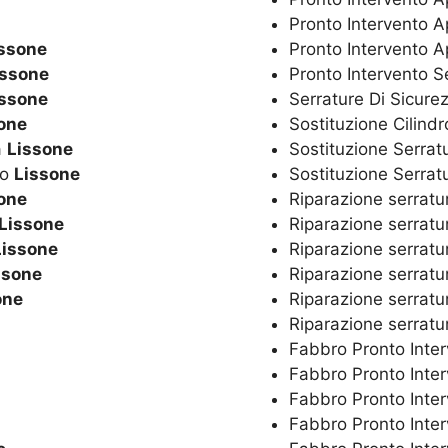
Pronto Intervento A
ssone
Pronto Intervento A
issone
Pronto Intervento S
issone
Serrature Di Sicur
one
Sostituzione Cilind
a
Lissone
Sostituzione Serrat
co
Lissone
Sostituzione Serrat
one
Riparazione serrat
Lissone
Riparazione serrat
Lissone
Riparazione serrat
ssone
Riparazione serrat
one
Riparazione serrat
Riparazione serrat
Fabbro Pronto Inte
Fabbro Pronto Inte
Fabbro Pronto Inte
Fabbro Pronto Inte