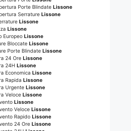
pertura Porte Blindate
Lissone
pertura Serrature
Lissone
errature
Lissone
ezza
Lissone
ro Europeo
Lissone
ure Bloccate
Lissone
ure Porte Blindate
Lissone
ura 24 Ore
Lissone
ura 24H
Lissone
ura Economica
Lissone
ura Rapida
Lissone
ura Urgente
Lissone
ura Veloce
Lissone
rvento
Lissone
rvento Veloce
Lissone
rvento Rapido
Lissone
rvento 24 Ore
Lissone