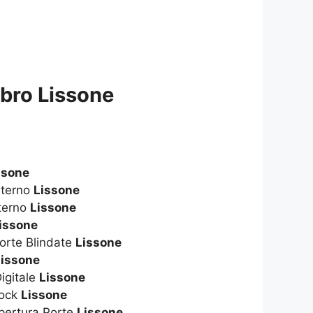
bro Lissone
ssone
sterno
Lissone
terno
Lissone
issone
orte Blindate
Lissone
Lissone
igitale
Lissone
hock
Lissone
Apertura Porte
Lissone