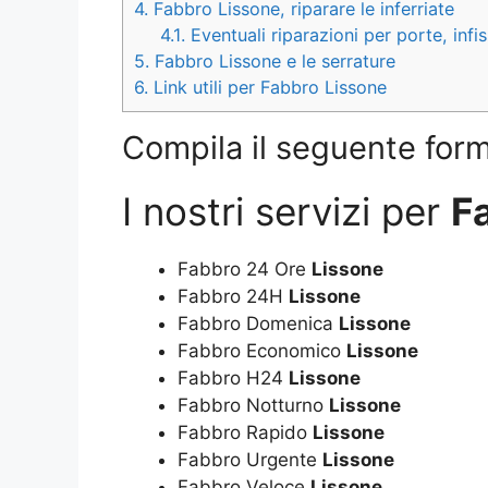
4.
Fabbro Lissone, riparare le inferriate
4.1.
Eventuali riparazioni per porte, infi
5.
Fabbro Lissone e le serrature
6.
Link utili per Fabbro Lissone
Compila il seguente form 
I nostri servizi per
F
Fabbro 24 Ore
Lissone
Fabbro 24H
Lissone
Fabbro Domenica
Lissone
Fabbro Economico
Lissone
Fabbro H24
Lissone
Fabbro Notturno
Lissone
Fabbro Rapido
Lissone
Fabbro Urgente
Lissone
Fabbro Veloce
Lissone