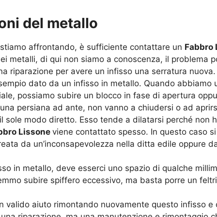
oni del metallo
 stiamo affrontando, è sufficiente contattare un
Fabbro 
ei metalli, di qui non siamo a conoscenza, il problema p
na riparazione per avere un infisso una serratura nuova.
empio dato da un infisso in metallo. Quando abbiamo un 
eriale, possiamo subire un blocco in fase di apertura o
una persiana ad ante, non vanno a chiudersi o ad aprirs
il sole modo diretto. Esso tende a dilatarsi perché non h
bbro Lissone
viene contattato spesso. In questo caso si
reata da un’inconsapevolezza nella ditta edile oppure d
so in metallo, deve esserci uno spazio di qualche millim
remmo subire spiffero eccessivo, ma basta porre un feltr
 valido aiuto rimontando nuovamente questo infisso e c
i una riparazione, ma una manutenzione e rimontaggio ch