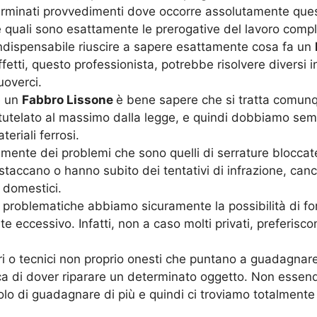
terminati provvedimenti dove occorre assolutamente ques
quali sono esattamente le prerogative del lavoro compl
indispensabile riuscire a sapere esattamente cosa fa un
effetti, questo professionista, potrebbe risolvere divers
overci.
e un
Fabbro Lissone
è bene sapere che si tratta comunqu
 tutelato al massimo dalla legge, e quindi dobbiamo sem
eriali ferrosi.
mente dei problemi che sono quelli di serrature bloccate
staccano o hanno subito dei tentativi di infrazione, cance
 domestici.
problematiche abbiamo sicuramente la possibilità di forn
eccessivo. Infatti, non a caso molti privati, preferisco
ori o tecnici non proprio onesti che puntano a guadagnare
ca di dover riparare un determinato oggetto. Non essendo
o solo di guadagnare di più e quindi ci troviamo totalmen