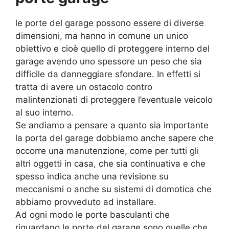
le porte del garage possono essere di diverse
dimensioni, ma hanno in comune un unico
obiettivo e cioè quello di proteggere interno del
garage avendo uno spessore un peso che sia
difficile da danneggiare sfondare. In effetti si
tratta di avere un ostacolo contro
malintenzionati di proteggere l’eventuale veicolo
al suo interno.
Se andiamo a pensare a quanto sia importante
la porta del garage dobbiamo anche sapere che
occorre una manutenzione, come per tutti gli
altri oggetti in casa, che sia continuativa e che
spesso indica anche una revisione su
meccanismi o anche su sistemi di domotica che
abbiamo provveduto ad installare.
Ad ogni modo le porte basculanti che
riguardano le porte del garage sono quelle che