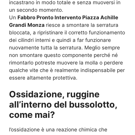
incastrano in modo totale e senza muoversi in
un secondo momento.
Un
Fabbro Pronto Intervento Piazza Achille
Grandi Monza
riesce a smontare la serratura
bloccata, a ripristinare il corretto funzionamento
dei cilindri interni e quindi a far funzionare
nuovamente tutta la serratura. Meglio sempre
non smontare questo componente perché né
rimontarlo potreste muovere la molla o perdere
qualche vite che è realmente indispensabile per
essere altamente protettiva.
Ossidazione, ruggine
all’interno del bussolotto,
come mai?
l’ossidazione è una reazione chimica che