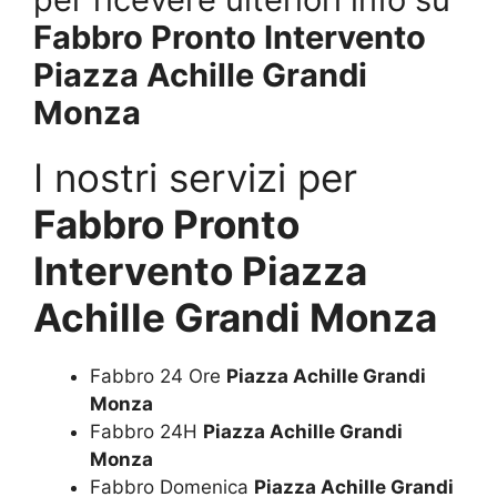
Fabbro Pronto Intervento
Piazza Achille Grandi
Monza
I nostri servizi per
Fabbro Pronto
Intervento Piazza
Achille Grandi Monza
Fabbro 24 Ore
Piazza Achille Grandi
Monza
Fabbro 24H
Piazza Achille Grandi
Monza
Fabbro Domenica
Piazza Achille Grandi