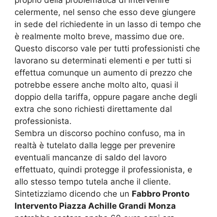
proprio della problematica di intervenire
celermente, nel senso che esso deve giungere
in sede del richiedente in un lasso di tempo che
è realmente molto breve, massimo due ore.
Questo discorso vale per tutti professionisti che
lavorano su determinati elementi e per tutti si
effettua comunque un aumento di prezzo che
potrebbe essere anche molto alto, quasi il
doppio della tariffa, oppure pagare anche degli
extra che sono richiesti direttamente dal
professionista.
Sembra un discorso pochino confuso, ma in
realtà è tutelato dalla legge per prevenire
eventuali mancanze di saldo del lavoro
effettuato, quindi protegge il professionista, e
allo stesso tempo tutela anche il cliente.
Sintetizziamo dicendo che un
Fabbro Pronto
Intervento Piazza Achille Grandi Monza