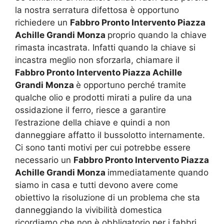
la nostra serratura difettosa è opportuno
richiedere un
Fabbro Pronto Intervento Piazza
Achille Grandi Monza
proprio quando la chiave
rimasta incastrata. Infatti quando la chiave si
incastra meglio non sforzarla, chiamare il
Fabbro Pronto Intervento Piazza Achille
Grandi Monza
è opportuno perché tramite
qualche olio e prodotti mirati a pulire da una
ossidazione il ferro, riesce a garantire
l’estrazione della chiave e quindi a non
danneggiare affatto il bussolotto internamente.
Ci sono tanti motivi per cui potrebbe essere
necessario un
Fabbro Pronto Intervento Piazza
Achille Grandi Monza
immediatamente quando
siamo in casa e tutti devono avere come
obiettivo la risoluzione di un problema che sta
danneggiando la vivibilità domestica
ricordiamo che non è obbligatorio per i fabbri