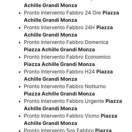
Achille Grandi Monza
Pronto Intervento Fabbro 24 Ore
Piazza
Achille Grandi Monza
Pronto Intervento Fabbro 24H
Piazza
Achille Grandi Monza
Pronto Intervento Fabbro Domenica
Piazza Achille Grandi Monza
Pronto Intervento Fabbro Economico
Piazza Achille Grandi Monza
Pronto Intervento Fabbro H24
Piazza
Achille Grandi Monza
Pronto Intervento Fabbro Notturno
Piazza Achille Grandi Monza
Pronto Intervento Fabbro Urgente
Piazza
Achille Grandi Monza
Pronto Intervento Fabbro Vicino
Piazza
Achille Grandi Monza
Pronto Intervento Sos Fabbro
Piazza