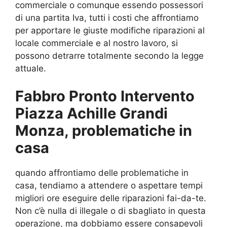
commerciale o comunque essendo possessori
di una partita Iva, tutti i costi che affrontiamo
per apportare le giuste modifiche riparazioni al
locale commerciale e al nostro lavoro, si
possono detrarre totalmente secondo la legge
attuale.
Fabbro Pronto Intervento
Piazza Achille Grandi
Monza, problematiche in
casa
quando affrontiamo delle problematiche in
casa, tendiamo a attendere o aspettare tempi
migliori ore eseguire delle riparazioni fai-da-te.
Non c’è nulla di illegale o di sbagliato in questa
operazione, ma dobbiamo essere consapevoli