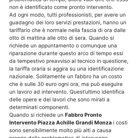
non è identificato come pronto intervento.
Ad ogni modo, tutti professionisti, per avere un
guadagno dei loro servizi prestazioni, hanno un
tariffario che è normale nella fascia di ora dalle
otto di mattina alle otto di sera. Quando si
richiede un appuntamento o comunque una
riparazione durante questo arco di tempo essi
da tempestivo preavviso al tecnico in questione,
la tariffa oraria si aggira su una identificazione
nazionale. Solitamente un fabbro ha un costo
che è sulle 30 euro ogni ora, ma può eseguire
un lavoro ad intervento. Quest’ultimo identifica
delle opere e dei lavori che sono mirati a
determinati componenti.
Quando si richiede un
Fabbro Pronto
Intervento Piazza Achille Grandi Monza
i costi
sono sensibilmente molto più alti a causa