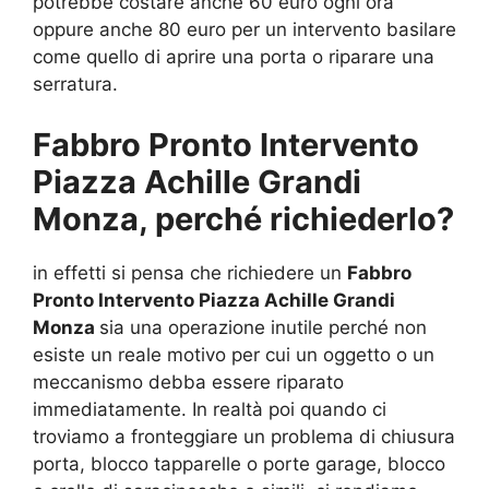
potrebbe costare anche 60 euro ogni ora
oppure anche 80 euro per un intervento basilare
come quello di aprire una porta o riparare una
serratura.
Fabbro Pronto Intervento
Piazza Achille Grandi
Monza, perché richiederlo?
in effetti si pensa che richiedere un
Fabbro
Pronto Intervento Piazza Achille Grandi
Monza
sia una operazione inutile perché non
esiste un reale motivo per cui un oggetto o un
meccanismo debba essere riparato
immediatamente. In realtà poi quando ci
troviamo a fronteggiare un problema di chiusura
porta, blocco tapparelle o porte garage, blocco