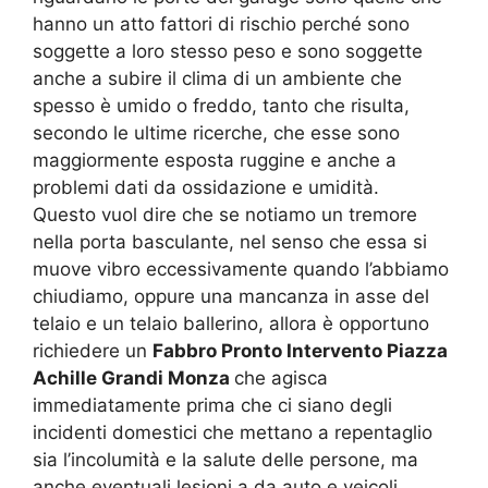
hanno un atto fattori di rischio perché sono
soggette a loro stesso peso e sono soggette
anche a subire il clima di un ambiente che
spesso è umido o freddo, tanto che risulta,
secondo le ultime ricerche, che esse sono
maggiormente esposta ruggine e anche a
problemi dati da ossidazione e umidità.
Questo vuol dire che se notiamo un tremore
nella porta basculante, nel senso che essa si
muove vibro eccessivamente quando l’abbiamo
chiudiamo, oppure una mancanza in asse del
telaio e un telaio ballerino, allora è opportuno
richiedere un
Fabbro Pronto Intervento Piazza
Achille Grandi Monza
che agisca
immediatamente prima che ci siano degli
incidenti domestici che mettano a repentaglio
sia l’incolumità e la salute delle persone, ma
anche eventuali lesioni a da auto e veicoli.