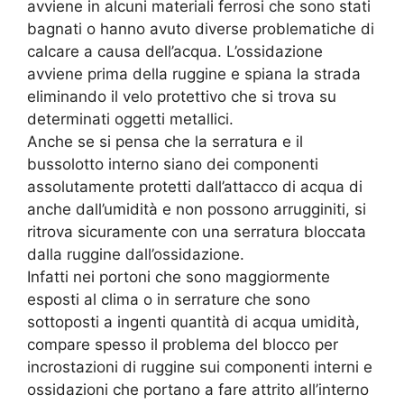
avviene in alcuni materiali ferrosi che sono stati
bagnati o hanno avuto diverse problematiche di
calcare a causa dell’acqua. L’ossidazione
avviene prima della ruggine e spiana la strada
eliminando il velo protettivo che si trova su
determinati oggetti metallici.
Anche se si pensa che la serratura e il
bussolotto interno siano dei componenti
assolutamente protetti dall’attacco di acqua di
anche dall’umidità e non possono arrugginiti, si
ritrova sicuramente con una serratura bloccata
dalla ruggine dall’ossidazione.
Infatti nei portoni che sono maggiormente
esposti al clima o in serrature che sono
sottoposti a ingenti quantità di acqua umidità,
compare spesso il problema del blocco per
incrostazioni di ruggine sui componenti interni e
ossidazioni che portano a fare attrito all’interno