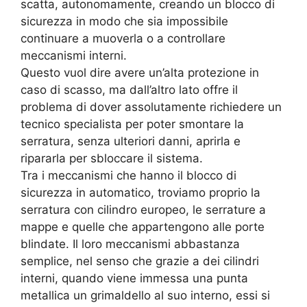
scatta, autonomamente, creando un blocco di
sicurezza in modo che sia impossibile
continuare a muoverla o a controllare
meccanismi interni.
Questo vuol dire avere un’alta protezione in
caso di scasso, ma dall’altro lato offre il
problema di dover assolutamente richiedere un
tecnico specialista per poter smontare la
serratura, senza ulteriori danni, aprirla e
ripararla per sbloccare il sistema.
Tra i meccanismi che hanno il blocco di
sicurezza in automatico, troviamo proprio la
serratura con cilindro europeo, le serrature a
mappe e quelle che appartengono alle porte
blindate. Il loro meccanismi abbastanza
semplice, nel senso che grazie a dei cilindri
interni, quando viene immessa una punta
metallica un grimaldello al suo interno, essi si