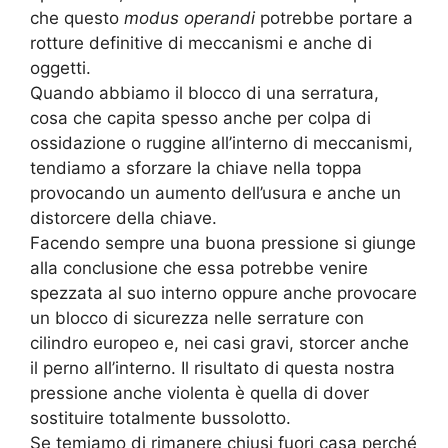
che questo
modus operandi
potrebbe portare a
rotture definitive di meccanismi e anche di
oggetti.
Quando abbiamo il blocco di una serratura,
cosa che capita spesso anche per colpa di
ossidazione o ruggine all’interno di meccanismi,
tendiamo a sforzare la chiave nella toppa
provocando un aumento dell’usura e anche un
distorcere della chiave.
Facendo sempre una buona pressione si giunge
alla conclusione che essa potrebbe venire
spezzata al suo interno oppure anche provocare
un blocco di sicurezza nelle serrature con
cilindro europeo e, nei casi gravi, storcer anche
il perno all’interno. Il risultato di questa nostra
pressione anche violenta è quella di dover
sostituire totalmente bussolotto.
Se temiamo di rimanere chiusi fuori casa perché