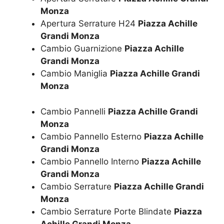
Monza
Apertura Serrature H24
Piazza Achille
Grandi Monza
Cambio Guarnizione
Piazza Achille
Grandi Monza
Cambio Maniglia
Piazza Achille Grandi
Monza
Cambio Pannelli
Piazza Achille Grandi
Monza
Cambio Pannello Esterno
Piazza Achille
Grandi Monza
Cambio Pannello Interno
Piazza Achille
Grandi Monza
Cambio Serrature
Piazza Achille Grandi
Monza
Cambio Serrature Porte Blindate
Piazza
Achille Grandi Monza