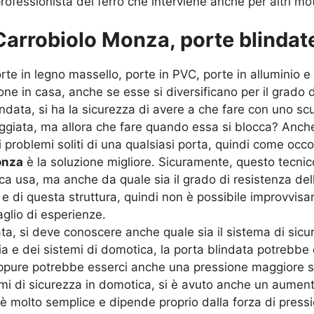
rofessionista del ferro che interviene anche per altri mot
arrobiolo Monza, porte blindate
rte in legno massello, porte in PVC, porte in alluminio 
ne in casa, anche se esse si diversificano per il grado 
data, si ha la sicurezza di avere a che fare con uno sc
ggiata, ma allora che fare quando essa si blocca? Anche 
 i problemi soliti di una qualsiasi porta, quindi come occ
onza
è la soluzione migliore. Sicuramente, questo tecnic
a usa, ma anche da quale sia il grado di resistenza del
di questa struttura, quindi non è possibile improvvisars
glio di esperienze.
ta, si deve conoscere anche quale sia il sistema di sicu
logia e dei sistemi di domotica, la porta blindata potreb
pure potrebbe esserci anche una pressione maggiore su
mi di sicurezza in domotica, si è avuto anche un aumento
o è molto semplice e dipende proprio dalla forza di press