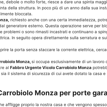
ne, debole o molto forte, riesce a dare una spinta maggi
inta della struttura. In poco più di un anno dalla sua ins
almente bloccata.
onza,
richiesto anche con una certa immediatezza, potre
sa dal generatore esterno. Questa operazione serve per blo
 problemi o sono rimasti incastrati e continuano a spin
trica. In seguito opera direttamente sulla serratura e su
prire la porta senza staccare la corrente elettrica, cerc
rrobiolo Monza,
si occupa esclusivamente di un lavoro 
tre al
Fabbro Urgente Vicolo Carrobiolo Monza
potrebbe
 il sistema di sicurezza di cui avete dotato la casa e q
Carrobiolo Monza per porte gar
he affligge proprio la nostra casa e che vengono spesso