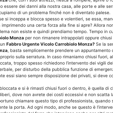
ssere dei danni alla nostra casa, alle porte e alle ser
cupiamo di un problema finché non è diventato palese.
 se si inceppa e blocca spesso e volentieri, se essa, ma
 imprimendo una certa forza alla fine si apre? Allora no
blema non esiste e quindi prendiamo tempo. Tempo in cui
biolo Monza
per non rimanere intrappolati oppure chiusi 
 un
Fabbro Urgente Vicolo Carrobiolo Monza?
Se la se
onza
, basta semplicemente prendere un appuntamento co
oprio sulla serratura. In caso rimaniamo chiusi fuori, a
ccata, troppo spesso richiedono l’intervento dei vigili
verbale, per disturbo della pubblica funzione di emerge
e essi siano sempre disposizione dei privati, si deve 
 è bloccata e si è rimasti chiusi fuori o dentro, è quella
liberi, dove non avrete dei costi eccessivi e non scatta l
portuno chiamare questo tipo di professionista, quando s
nte la porta. Ad ogni modo, anche se questo è l’interve