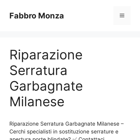
Vai
al
Fabbro Monza
Menu
contenuto
Riparazione
Serratura
Garbagnate
Milanese
Riparazione Serratura Garbagnate Milanese –
Cerchi specialisti in sostituzione serrature e
apertura porte blindate? ✅ Contattaci.