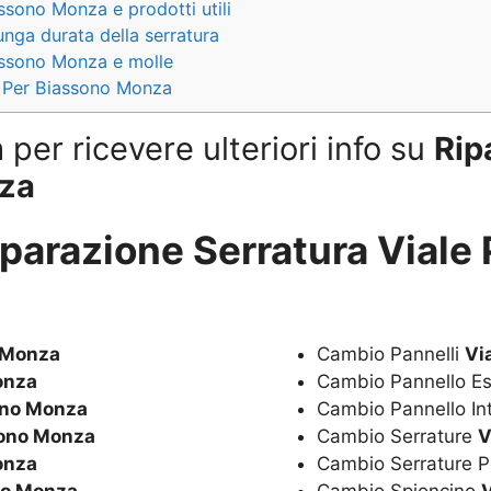
ssono Monza e prodotti utili
ga durata della serratura
assono Monza e molle
le Per Biassono Monza
per ricevere ulteriori info su
Rip
nza
iparazione Serratura Viale
o Monza
Cambio Pannelli
Vi
onza
Cambio Pannello E
ono Monza
Cambio Pannello In
sono Monza
Cambio Serrature
V
onza
Cambio Serrature P