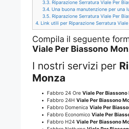
3.3.
Riparazione Serratura Viale Per Bia
3.4.
Una buona manutenzione per una lun
3.5.
Riparazione Serratura Viale Per Bi
4.
Link utili per Riparazione Serratura Via
Compila il seguente form 
Viale Per Biassono Mo
I nostri servizi per
R
Monza
Fabbro 24 Ore
Viale Per Biasson
Fabbro 24H
Viale Per Biassono M
Fabbro Domenica
Viale Per Biass
Fabbro Economico
Viale Per Bias
Fabbro H24
Viale Per Biassono M