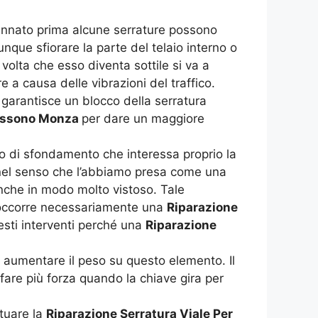
cennato prima alcune serrature possono
nque sfiorare la parte del telaio interno o
olta che esso diventa sottile si va a
 a causa delle vibrazioni del traffico.
garantisce un blocco della serratura
iassono Monza
per dare un maggiore
vo di sfondamento che interessa proprio la
, nel senso che l’abbiamo presa come una
anche in modo molto vistoso. Tale
di occorre necessariamente una
Riparazione
uesti interventi perché una
Riparazione
d aumentare il peso su questo elemento. Il
 fare più forza quando la chiave gira per
ttuare la
Riparazione Serratura Viale Per