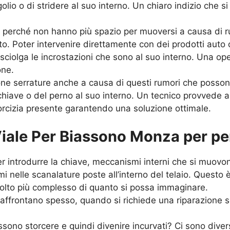
olio o di stridere al suo interno. Un chiaro indizio che s
, perché non hanno più spazio per muoversi a causa di 
to. Poter intervenire direttamente con dei prodotti auto
e sciolga le incrostazioni che sono al suo interno. Una op
one.
ione serrature anche a causa di questi rumori che posso
 chiave o del perno al suo interno. Un tecnico provvede 
orcizia presente garantendo una soluzione ottimale.
iale Per Biassono Monza per per
r introdurre la chiave, meccanismi interni che si muovon
mi nelle scanalature poste all’interno del telaio. Questo è
olto più complesso di quanto si possa immaginare.
affrontano spesso, quando si richiede una riparazione se
ssono storcere e quindi divenire incurvati? Ci sono dive