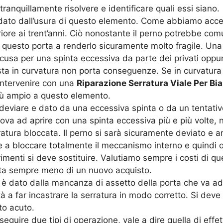
ranquillamente risolvere e identificare quali essi siano.
 e dato dall’usura di questo elemento. Come abbiamo ac
ore ai trent’anni. Ciò nonostante il perno potrebbe comu
questo porta a renderlo sicuramente molto fragile. Una v
cusa per una spinta eccessiva da parte dei privati oppure
ta in curvatura non porta conseguenze. Se in curvatura 
 intervenire con una
Riparazione Serratura Viale Per B
ù ampio a questo elemento.
 deviare e dato da una eccessiva spinta o da un tentati
prova ad aprire con una spinta eccessiva più e più volte
atura bloccata. Il perno si sarà sicuramente deviato e 
dare a bloccare totalmente il meccanismo interno e quin
trimenti si deve sostituire. Valutiamo sempre i costi di q
ta sempre meno di un nuovo acquisto.
rno è dato dalla mancanza di assetto della porta che va a
tà a far incastrare la serratura in modo corretto. Si deve
to acuto.
seguire due tipi di operazione, vale a dire quella di effe