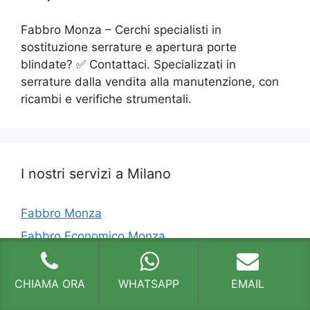
Fabbro Monza – Cerchi specialisti in
sostituzione serrature e apertura porte
blindate? ✅ Contattaci. Specializzati in
serrature dalla vendita alla manutenzione, con
ricambi e verifiche strumentali.
I nostri servizi a Milano
Fabbro Monza
Fabbro Economico Monza
Serratura Porte Blindate Monza
Riparazione Serratura Monza
CHIAMA ORA
WHATSAPP
EMAIL
Cambio Serratura Monza