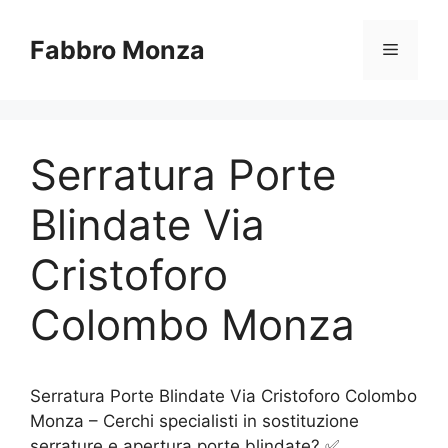
Vai
al
Fabbro Monza
Menu
contenuto
Serratura Porte
Blindate Via
Cristoforo
Colombo Monza
Serratura Porte Blindate Via Cristoforo Colombo
Monza – Cerchi specialisti in sostituzione
serrature e apertura porte blindate? ✅